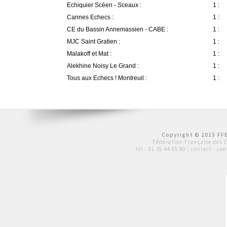
Echiquier Scéen - Sceaux :
1 :
Cannes Echecs :
1 :
CE du Bassin Annemassien - CABE :
1 :
MJC Saint Gratien :
1 :
Malakoff et Mat :
1 :
Alekhine Noisy Le Grand :
1 :
Tous aux Echecs ! Montreuil :
1 :
Copyright © 2015 FFE
Fédération Française des 
tél :
01 39 44 65 80
| contact :
con