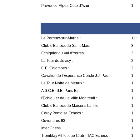
Provence-Alpes-Côte d'Azur :
1 :
Le Perreux-sur-Marne :
11 :
Club d'Echecs de Saint-Maur :
3 :
Echiquier du Val d'Yerres :
3 :
La Tour de Juvisy :
2 :
C.E. Colombes :
2 :
Cavalier de l'Espérance Cercle J.J. Paur :
1 :
La Tour Noire de Meaux :
1 :
A.S.C.E.-S.E. Paris Est :
1 :
l'Echiquier de La Ville Montreuil :
1 :
Club d'Echecs de Maisons Laffitte :
1 :
Cergy Pontoise Echecs :
1 :
Ouvertures 93 :
1 :
Inter Chess :
1 :
Tremblay Athletique Club - TAC Echecs :
1 :