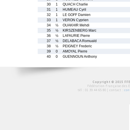
30
1
QUACH Charlie
31
1
HUMEAU Cyril
32
1
LE GOFF Damien
33
1
VERON Cyprien
34
½
OUAKHIR Mehdi
35
½
KIRSZENBERG Marc
36
½
LAFAURIE Pierre
37
½
DELABACA Romuald
38
½
PEIGNEY Frederic
39
0
AMOYAL Pierre
40
0
GUENNOUN Anthony
Copyright © 2015 FFE
Fédération Française des 
tél :
01 39 44 65 80
| contact :
con