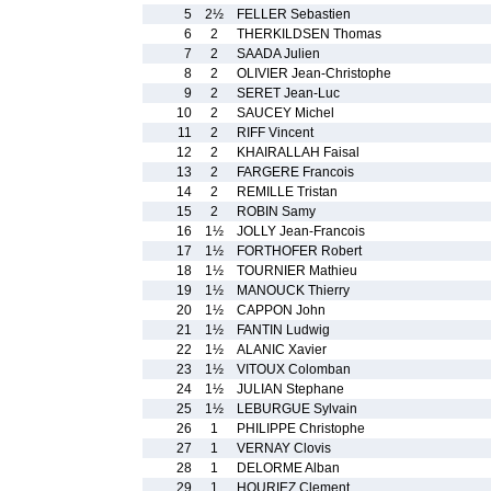
5
2½
FELLER Sebastien
6
2
THERKILDSEN Thomas
7
2
SAADA Julien
8
2
OLIVIER Jean-Christophe
9
2
SERET Jean-Luc
10
2
SAUCEY Michel
11
2
RIFF Vincent
12
2
KHAIRALLAH Faisal
13
2
FARGERE Francois
14
2
REMILLE Tristan
15
2
ROBIN Samy
16
1½
JOLLY Jean-Francois
17
1½
FORTHOFER Robert
18
1½
TOURNIER Mathieu
19
1½
MANOUCK Thierry
20
1½
CAPPON John
21
1½
FANTIN Ludwig
22
1½
ALANIC Xavier
23
1½
VITOUX Colomban
24
1½
JULIAN Stephane
25
1½
LEBURGUE Sylvain
26
1
PHILIPPE Christophe
27
1
VERNAY Clovis
28
1
DELORME Alban
29
1
HOURIEZ Clement