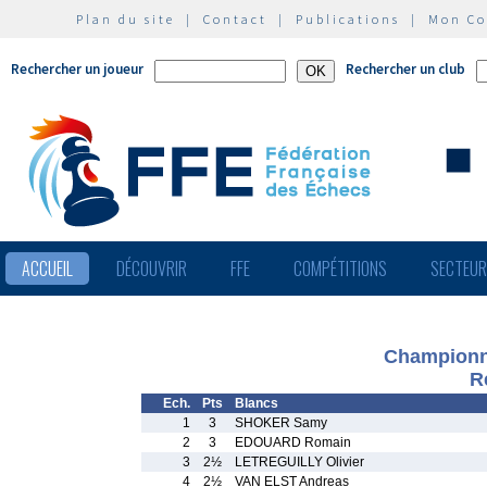
Plan du site
|
Contact
|
Publications
|
Mon C
Rechercher un joueur
Rechercher un club
ACCUEIL
DÉCOUVRIR
FFE
COMPÉTITIONS
SECTEU
Championna
R
Ech.
Pts
Blancs
1
3
SHOKER Samy
2
3
EDOUARD Romain
3
2½
LETREGUILLY Olivier
4
2½
VAN ELST Andreas