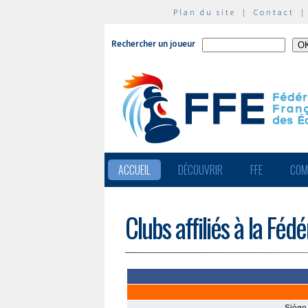
Plan du site
|
Contact
Rechercher un joueur
ACCUEIL
DÉCOUVRIR
FFE
COM
Clubs affiliés à la Féd