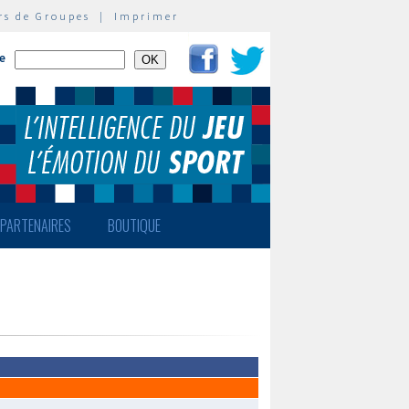
rs de Groupes
|
Imprimer
te
PARTENAIRES
BOUTIQUE