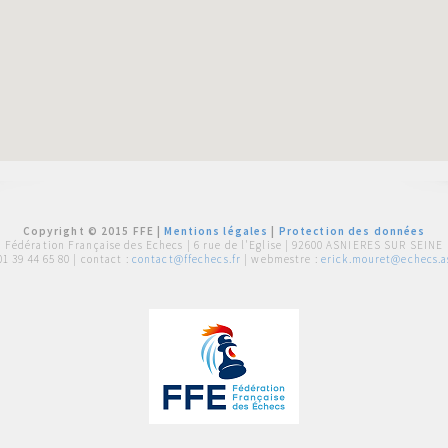
Copyright © 2015 FFE |
Mentions légales
|
Protection des données
Fédération Française des Echecs |
6 rue de l'Eglise | 92600 ASNIERES SUR SEINE
01 39 44 65 80
| contact :
contact@ffechecs.fr
| webmestre :
erick.mouret@echecs.as