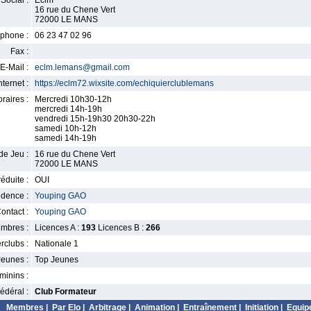
Social :
Eclm
16 rue du Chene Vert
72000 LE MANS
phone :
06 23 47 02 96
Fax :
E-Mail :
eclm.lemans@gmail.com
nternet :
https://eclm72.wixsite.com/echiquierclublemans
raires :
Mercredi 10h30-12h
mercredi 14h-19h
vendredi 15h-19h30 20h30-22h
samedi 10h-12h
samedi 14h-19h
de Jeu :
16 rue du Chene Vert
72000 LE MANS
éduite :
OUI
idence :
Youping GAO
ontact :
Youping GAO
mbres :
Licences A :
193
Licences B :
266
erclubs :
Nationale 1
Jeunes :
Top Jeunes
minins :
édéral :
Club Formateur
Membres
|
Par Elo
|
Arbitrage
|
Animation
|
Entraînement
|
Initiation
|
Equip