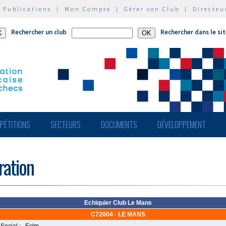
|
Publications
|
Mon Compte
|
Gérer son Club
|
Directeu
Rechercher un club
Rechercher dans le si
PÉTITIONS
SECTEURS
DOCUMENTS
DÉVELOPPEMENT
ération
Echiquier Club Le Mans
C72004 - LE MANS