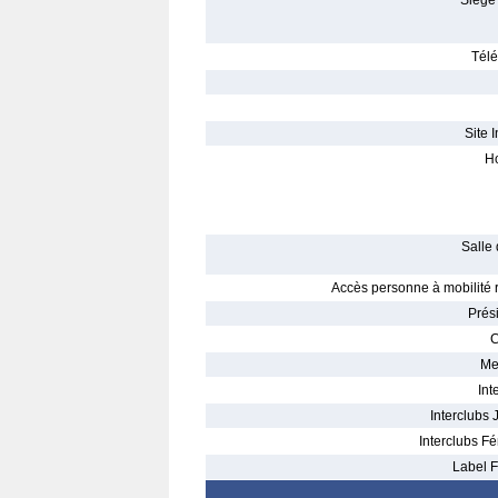
Siège 
Télé
Site I
Ho
Salle 
Accès personne à mobilité r
Prés
C
Me
Int
Interclubs 
Interclubs Fé
Label F