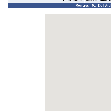
Label Fédéral :
Club Formateur, L
Membres
|
Par Elo
|
Arbi