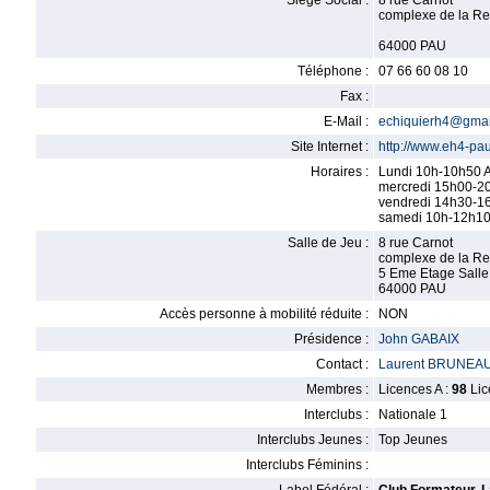
Siège Social :
8 rue Carnot
complexe de la Re
64000 PAU
Téléphone :
07 66 60 08 10
Fax :
E-Mail :
echiquierh4@gmai
Site Internet :
http://www.eh4-pau
Horaires :
Lundi 10h-10h50 A
mercredi 15h00-20
vendredi 14h30-16
samedi 10h-12h10 
Salle de Jeu :
8 rue Carnot
complexe de la Re
5 Eme Etage Salle
64000 PAU
Accès personne à mobilité réduite :
NON
Présidence :
John GABAIX
Contact :
Laurent BRUNEA
Membres :
Licences A :
98
Lic
Interclubs :
Nationale 1
Interclubs Jeunes :
Top Jeunes
Interclubs Féminins :