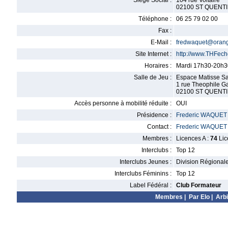
Siège Social :
104 rue Voltaire
02100 ST QUENT
Téléphone :
06 25 79 02 00
Fax :
E-Mail :
fredwaquet@orang
Site Internet :
http://www.THFec
Horaires :
Mardi 17h30-20h30
Salle de Jeu :
Espace Matisse Sal
1 rue Theophile Ga
02100 ST QUENT
Accès personne à mobilité réduite :
OUI
Présidence :
Frederic WAQUET
Contact :
Frederic WAQUET
Membres :
Licences A :
74
Lic
Interclubs :
Top 12
Interclubs Jeunes :
Division Régional
Interclubs Féminins :
Top 12
Label Fédéral :
Club Formateur
Membres
|
Par Elo
|
Arbi