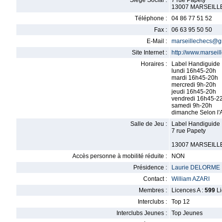
Siège Social :
7 rue Papety
13007 MARSEILL
Téléphone :
04 86 77 51 52
Fax :
06 63 95 50 50
E-Mail :
marseillechecs@g
Site Internet :
http://www.marseil
Horaires :
Label Handiguide
lundi 16h45-20h
mardi 16h45-20h
mercredi 9h-20h
jeudi 16h45-20h
vendredi 16h45-2
samedi 9h-20h
dimanche Selon l'A
Salle de Jeu :
Label Handiguide
7 rue Papety
13007 MARSEILL
Accès personne à mobilité réduite :
NON
Présidence :
Laurie DELORME
Contact :
William AZARI
Membres :
Licences A :
599
Li
Interclubs :
Top 12
Interclubs Jeunes :
Top Jeunes