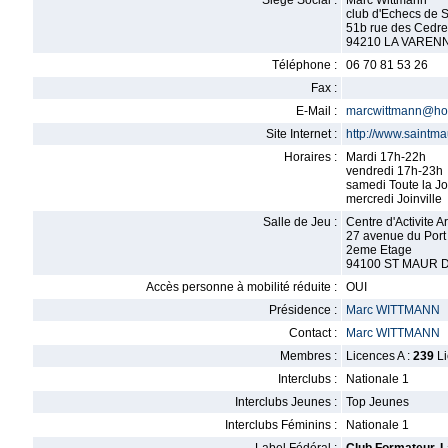
Siège Social :
Marc Wittmann
club d'Echecs de 
51b rue des Cedre
94210 LA VAREN
Téléphone :
06 70 81 53 26
Fax :
E-Mail :
marcwittmann@ho
Site Internet :
http://www.saintm
Horaires :
Mardi 17h-22h
vendredi 17h-23h
samedi Toute la J
mercredi Joinville
Salle de Jeu :
Centre d'Activite 
27 avenue du Port
2eme Etage
94100 ST MAUR 
Accès personne à mobilité réduite :
OUI
Présidence :
Marc WITTMANN
Contact :
Marc WITTMANN
Membres :
Licences A :
239
Li
Interclubs :
Nationale 1
Interclubs Jeunes :
Top Jeunes
Interclubs Féminins :
Nationale 1