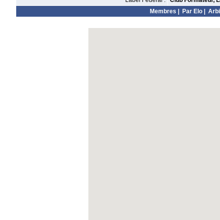
Label Fédéral :
Club Formateur, L
Membres
|
Par Elo
|
Arbi