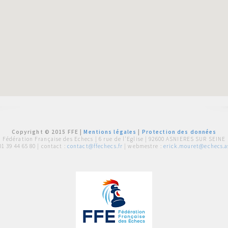
Copyright © 2015 FFE |
Mentions légales
|
Protection des données
Fédération Française des Echecs |
6 rue de l'Eglise | 92600 ASNIERES SUR SEINE
01 39 44 65 80
| contact :
contact@ffechecs.fr
| webmestre :
erick.mouret@echecs.as