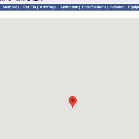
édéral :
Club Formateur
Membres
|
Par Elo
|
Arbitrage
|
Animation
|
Entraînement
|
Initiation
|
Equip