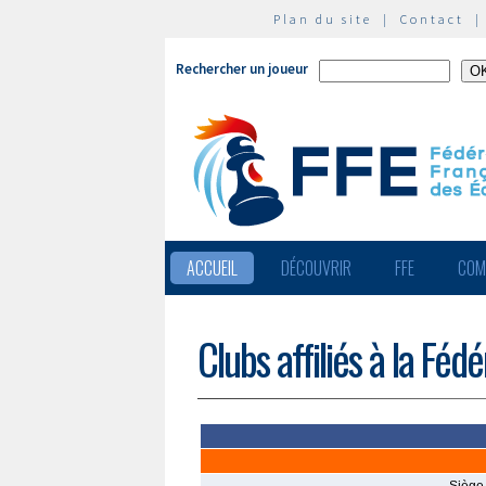
Plan du site
|
Contact
Rechercher un joueur
ACCUEIL
DÉCOUVRIR
FFE
COM
Clubs affiliés à la Féd