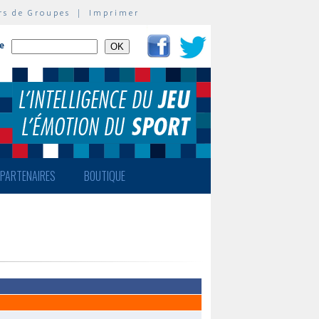
rs de Groupes
|
Imprimer
te
PARTENAIRES
BOUTIQUE