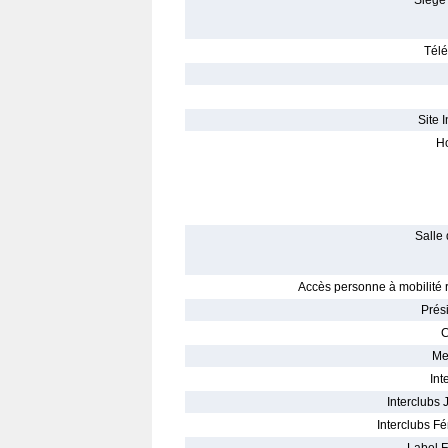
Siège 
Télé
Site I
Ho
Salle 
Accès personne à mobilité r
Prés
C
Me
Int
Interclubs 
Interclubs Fé