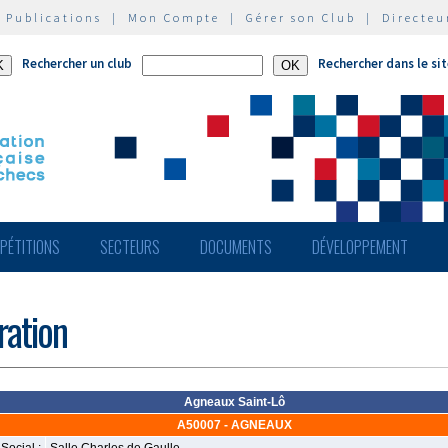
|
Publications
|
Mon Compte
|
Gérer son Club
|
Directeu
Rechercher un club
Rechercher dans le si
PÉTITIONS
SECTEURS
DOCUMENTS
DÉVELOPPEMENT
ération
Agneaux Saint-Lô
A50007 - AGNEAUX