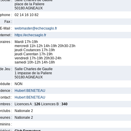
Social :
Salle Charles de Gaulle
place de la Paliere
50180 AGNEAUX
phone :
02 14 16 10 82
Fax :
E-Mail :
webmaster@echecsaglo.fr
nternet :
https://echecsaglo.fr
raires :
Mardi 17h-19h
mercredi 11h-12h 14h-19h 20h30-23h
jeudi Coutances 17h-19h
jeudi Carentan 17h-19h
vendredi 17h-19h 20h30-24h
samedi 10h-12h 14h-18h
de Jeu :
Salle Charles de Gaulle
1 impasse de la Paliere
50180 AGNEAUX
éduite :
NON
idence :
Hubert BENETEAU
ontact :
Hubert BENETEAU
mbres :
Licences A :
126
Licences B :
340
erclubs :
Nationale 2
Jeunes :
Nationale 2
minins :