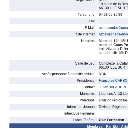
Siège Social :
Mairie
10 place de la Res
66130 ILLE SUR 
Téléphone :
04 68 05 35 99
Fax :
E-Mail :
echecsentet@gma
Site Internet :
https://echecs-en-
Horaires :
Mercredi 14h 18h 
mercredi Cours Po
trois Niveaux Differ
samedi 14h-18h P
Salle de Jeu :
Complexe la Catal
66130 ILLE SUR 
Accès personne à mobilité réduite :
NON
Présidence :
Francoise CARB
Contact :
Julien JALAUDIN
Membres :
Licences A :
13
Lic
Interclubs :
Division régionale
Interclubs Jeunes :
Division Régional
Interclubs Féminins :
Label Fédéral :
Club Formateur
Membres
|
Par Elo
|
Arbi