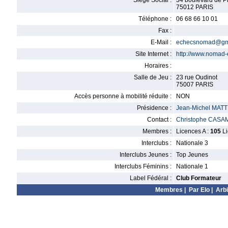
Siège Social :
34 boulevard de P
75012 PARIS
Téléphone :
06 68 66 10 01
Fax :
E-Mail :
echecsnomad@gm
Site Internet :
http://www.nomad-e
Horaires :
Salle de Jeu :
23 rue Oudinot
75007 PARIS
Accès personne à mobilité réduite :
NON
Présidence :
Jean-Michel MATT
Contact :
Christophe CAS
Membres :
Licences A :
105
Li
Interclubs :
Nationale 3
Interclubs Jeunes :
Top Jeunes
Interclubs Féminins :
Nationale 1
Label Fédéral :
Club Formateur
Membres
|
Par Elo
|
Arbi