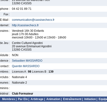
Social :
20 avenue du Marechal Foch
13260 CASSIS
phone :
04 42 01 89 71
Fax :
E-Mail :
communication@cassisechecs.fr
nternet :
http://cassisechecs.fr
raires :
Vendredi 16h 30 Enfants
jeudi 17h 00 Adultes
mercredi 10h00 - 12h00 et 15h00 - 18h00
de Jeu :
Centre Culturel Agostini
20 avenue Emmanuel Agostini
13260 CASSIS
éduite :
NON
idence :
Sebastien MASSARDO
ontact :
Quentin MASSARDO
mbres :
Licences A :
98
Licences B :
139
erclubs :
Nationale 4
Jeunes :
Nationale 2
minins :
édéral :
Club Formateur
Membres
|
Par Elo
|
Arbitrage
|
Animation
|
Entraînement
|
Initiation
|
Equip