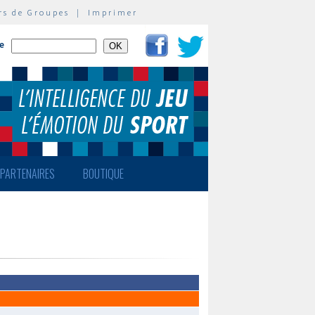
rs de Groupes
|
Imprimer
te
PARTENAIRES
BOUTIQUE