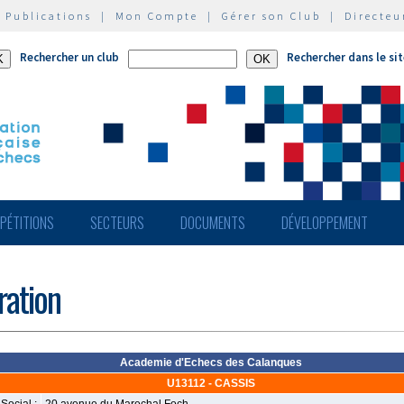
|
Publications
|
Mon Compte
|
Gérer son Club
|
Directeu
Rechercher un club
Rechercher dans le si
PÉTITIONS
SECTEURS
DOCUMENTS
DÉVELOPPEMENT
ération
Academie d'Echecs des Calanques
U13112 - CASSIS