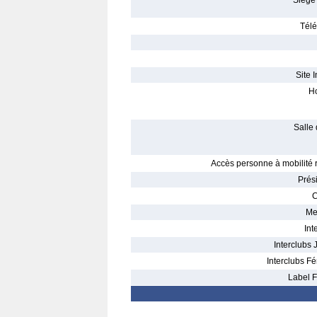
Siège 
Télé
Site I
Ho
Salle 
Accès personne à mobilité r
Prés
C
Me
Int
Interclubs 
Interclubs Fé
Label F