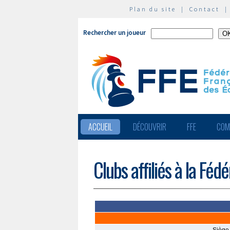
Plan du site
|
Contact
Rechercher un joueur
ACCUEIL
DÉCOUVRIR
FFE
COM
Clubs affiliés à la Féd