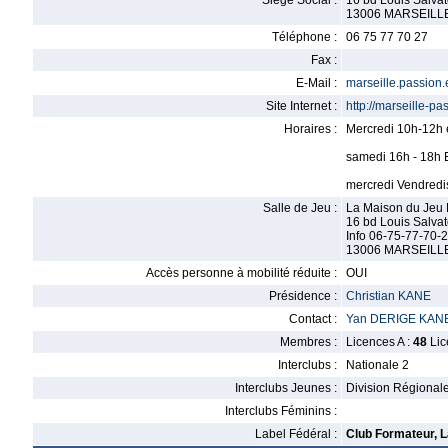
Siège Social :
16 bd Louis Salvat
13006 MARSEILL
Téléphone :
06 75 77 70 27
Fax :
E-Mail :
marseille.passio
Site Internet :
http://marseille-p
Horaires :
Mercredi 10h-12h e
samedi 16h - 18h 
mercredi Vendredi
Salle de Jeu :
La Maison du Jeu 
16 bd Louis Salvat
Info 06-75-77-70-
13006 MARSEILL
Accès personne à mobilité réduite :
OUI
Présidence :
Christian KANE
Contact :
Yan DERIGE KAN
Membres :
Licences A :
48
Lic
Interclubs :
Nationale 2
Interclubs Jeunes :
Division Régional
Interclubs Féminins :
Label Fédéral :
Club Formateur, L