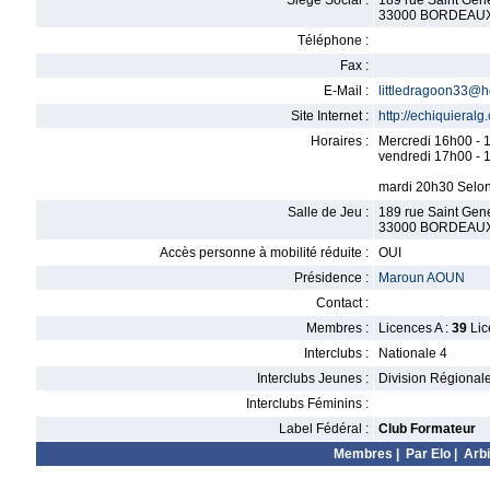
Siège Social :
189 rue Saint Gen
33000 BORDEAU
Téléphone :
Fax :
E-Mail :
littledragoon33@h
Site Internet :
http://echiquieral
Horaires :
Mercredi 16h00 - 
vendredi 17h00 - 
mardi 20h30 Selon
Salle de Jeu :
189 rue Saint Gen
33000 BORDEAU
Accès personne à mobilité réduite :
OUI
Présidence :
Maroun AOUN
Contact :
Membres :
Licences A :
39
Lic
Interclubs :
Nationale 4
Interclubs Jeunes :
Division Régional
Interclubs Féminins :
Label Fédéral :
Club Formateur
Membres
|
Par Elo
|
Arbi