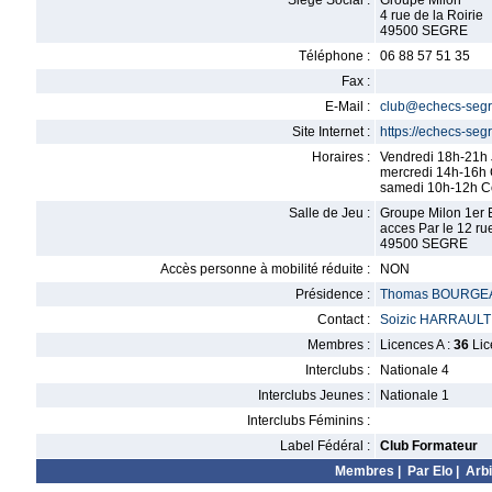
Siège Social :
Groupe Milon
4 rue de la Roirie
49500 SEGRE
Téléphone :
06 88 57 51 35
Fax :
E-Mail :
club@echecs-segre
Site Internet :
https://echecs-segre
Horaires :
Vendredi 18h-21h
mercredi 14h-16h 
samedi 10h-12h Co
Salle de Jeu :
Groupe Milon 1er 
acces Par le 12 ru
49500 SEGRE
Accès personne à mobilité réduite :
NON
Présidence :
Thomas BOURGE
Contact :
Soizic HARRAULT
Membres :
Licences A :
36
Lic
Interclubs :
Nationale 4
Interclubs Jeunes :
Nationale 1
Interclubs Féminins :
Label Fédéral :
Club Formateur
Membres
|
Par Elo
|
Arbi