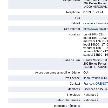
Siège Social :
Centre Socio-Cultu
202 Belles Portes
14200 HEROUVIL
Téléphone :
07 83 61 29 74
Fax :
E-Mail :
cavaliers.herouvi
Site Internet :
https://www.cavalie
Horaires :
Lundi 20h - 22h
mardi 18h - 19h30
mercredi 17h30 - 
jeudi 14h00 - 17h
vendredi 18h - 19
samedi 10h00 - 1
samedi 14h30 - 1
Salle de Jeu :
Centre Socio-Cultu
202 Belles Portes
14200 HEROUVIL
Accès personne à mobilité réduite :
OUI
Présidence :
Jean-Patrick JOR
Contact :
Francois GRENOT
Membres :
Licences A :
75
Lic
Interclubs :
Nationale 3
Interclubs Jeunes :
Nationale 2
Interclubs Féminins :