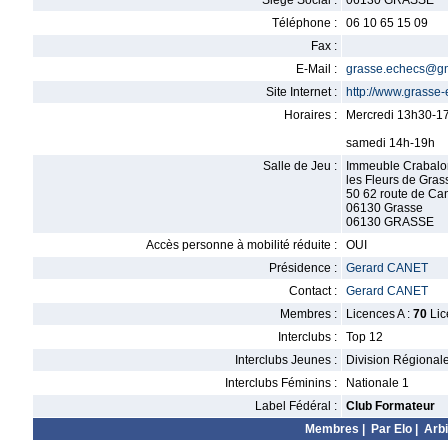
Siège Social :
06130 GRASSE
Téléphone :
06 10 65 15 09
Fax :
E-Mail :
grasse.echecs@g
Site Internet :
http://www.grasse
Horaires :
Mercredi 13h30-1
samedi 14h-19h
Salle de Jeu :
Immeuble Crabalon
les Fleurs de Gras
50 62 route de Ca
06130 Grasse
06130 GRASSE
Accès personne à mobilité réduite :
OUI
Présidence :
Gerard CANET
Contact :
Gerard CANET
Membres :
Licences A :
70
Lic
Interclubs :
Top 12
Interclubs Jeunes :
Division Régional
Interclubs Féminins :
Nationale 1
Label Fédéral :
Club Formateur
Membres
|
Par Elo
|
Arbi