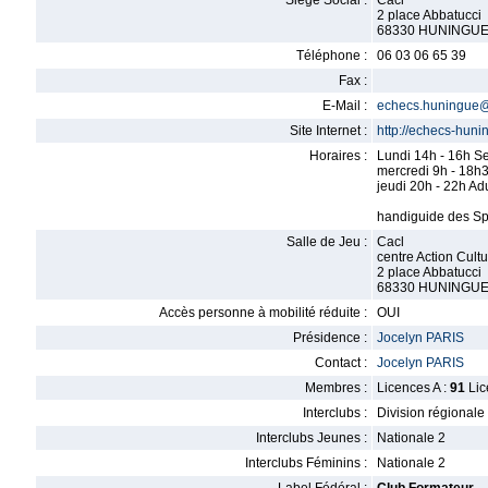
Siège Social :
Cacl
2 place Abbatucci
68330 HUNINGU
Téléphone :
06 03 06 65 39
Fax :
E-Mail :
echecs.huningue
Site Internet :
http://echecs-hun
Horaires :
Lundi 14h - 16h S
mercredi 9h - 18h
jeudi 20h - 22h Ad
handiguide des Sp
Salle de Jeu :
Cacl
centre Action Cultu
2 place Abbatucci
68330 HUNINGU
Accès personne à mobilité réduite :
OUI
Présidence :
Jocelyn PARIS
Contact :
Jocelyn PARIS
Membres :
Licences A :
91
Lic
Interclubs :
Division régionale
Interclubs Jeunes :
Nationale 2
Interclubs Féminins :
Nationale 2