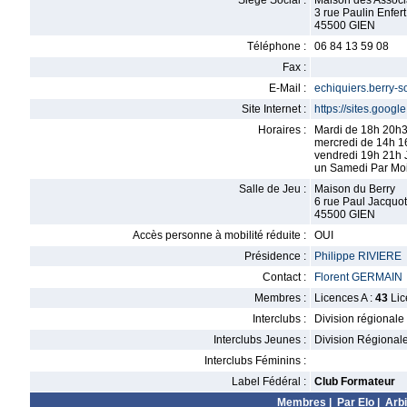
Siège Social :
Maison des Associ
3 rue Paulin Enfert
45500 GIEN
Téléphone :
06 84 13 59 08
Fax :
E-Mail :
echiquiers.berry-
Site Internet :
https://sites.goog
Horaires :
Mardi de 18h 20h3
mercredi de 14h 1
vendredi 19h 21h 
un Samedi Par Moi
Salle de Jeu :
Maison du Berry
6 rue Paul Jacquot
45500 GIEN
Accès personne à mobilité réduite :
OUI
Présidence :
Philippe RIVIERE
Contact :
Florent GERMAIN
Membres :
Licences A :
43
Lic
Interclubs :
Division régionale
Interclubs Jeunes :
Division Régional
Interclubs Féminins :
Label Fédéral :
Club Formateur
Membres
|
Par Elo
|
Arbi