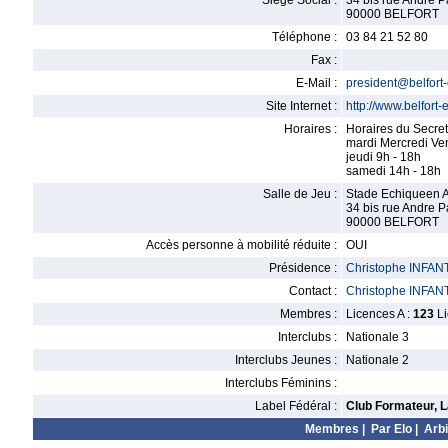
Siège Social :
34 bis rue Andre P
90000 BELFORT
Téléphone :
03 84 21 52 80
Fax :
E-Mail :
president@belfort-
Site Internet :
http://www.belfort
Horaires :
Horaires du Secret
mardi Mercredi Ve
jeudi 9h - 18h
samedi 14h - 18h
Salle de Jeu :
Stade Echiqueen A
34 bis rue Andre P
90000 BELFORT
Accès personne à mobilité réduite :
OUI
Présidence :
Christophe INFANT
Contact :
Christophe INFANT
Membres :
Licences A :
123
Li
Interclubs :
Nationale 3
Interclubs Jeunes :
Nationale 2
Interclubs Féminins :
Label Fédéral :
Club Formateur, L
Membres
|
Par Elo
|
Arbi