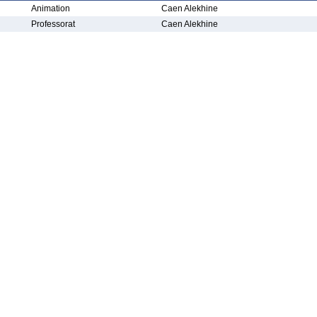
Animation
Caen Alekhine
Professorat
Caen Alekhine