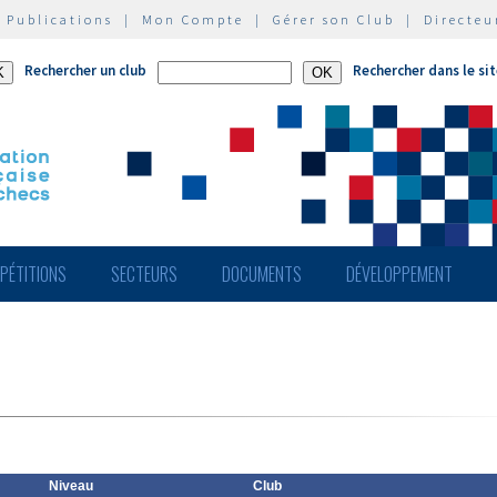
|
Publications
|
Mon Compte
|
Gérer son Club
|
Directeu
Rechercher un club
Rechercher dans le si
PÉTITIONS
SECTEURS
DOCUMENTS
DÉVELOPPEMENT
Niveau
Club