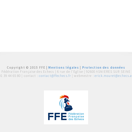
Copyright © 2015 FFE |
Mentions légales
|
Protection des données
Fédération Française des Echecs |
6 rue de l'Eglise | 92600 ASNIERES SUR SEINE
01 39 44 65 80
| contact :
contact@ffechecs.fr
| webmestre :
erick.mouret@echecs.as