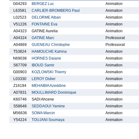
G04293
BERGEZ Luc
Animation
L63581
CARLIER-BROMBERG Paul
Animation
L02523
DELORME Alban
Animation
V51226
FONTAINE Eva
Animation
A04323
GATINE Aurelia
Animation
A04324
GATINE Marc
Professorat
A04869
GUENEAU Christophe
Professorat
T53824
HAMOUCHE Kahina
Animation
N69038
HORNES Daiane
Animation
S67709
IBOUD Samir
Animation
G00903
KOZLOWSKI Thierry
Animation
L03330
LEROY Didier
Animation
Z16194
MEHAIBIA Azeddine
Animation
A07831
MOULLIMARD Dominique
Animation
K60746
SADI Ahcene
Animation
S58648
SEDDAOUI Yamine
Animation
M56636
SOWA Marcin
Animation
Y54224
TOUJANI Soumaya
Animation