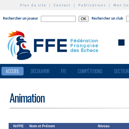
Plan du site
|
Contact
|
Publications
|
Mon C
Rechercher un joueur
Rechercher un club
ACCUEIL
DÉCOUVRIR
FFE
COMPÉTITIONS
SECTEU
Animation
NrFFE
Nom et Prénom
Niveau