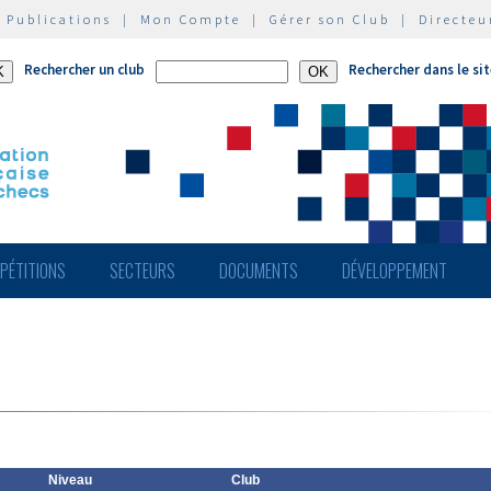
|
Publications
|
Mon Compte
|
Gérer son Club
|
Directeu
Rechercher un club
Rechercher dans le si
PÉTITIONS
SECTEURS
DOCUMENTS
DÉVELOPPEMENT
Niveau
Club