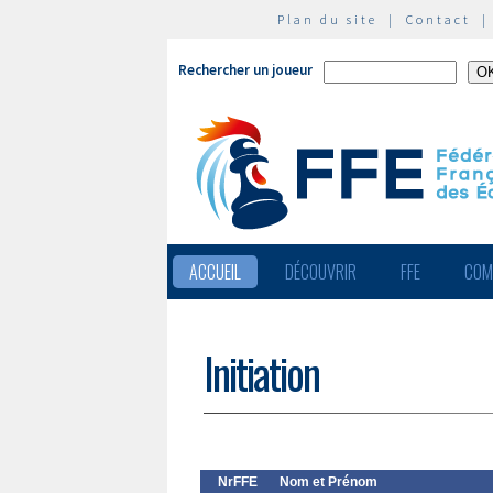
Plan du site
|
Contact
Rechercher un joueur
ACCUEIL
DÉCOUVRIR
FFE
COM
Initiation
NrFFE
Nom et Prénom