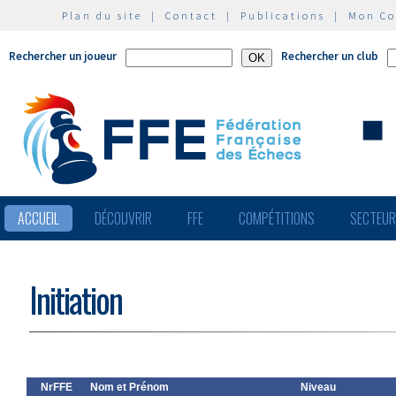
Plan du site
|
Contact
|
Publications
|
Mon C
Rechercher un joueur
Rechercher un club
ACCUEIL
DÉCOUVRIR
FFE
COMPÉTITIONS
SECTEU
Initiation
NrFFE
Nom et Prénom
Niveau