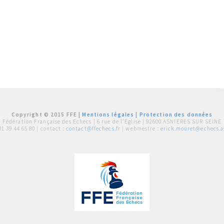
Copyright © 2015 FFE |
Mentions légales
|
Protection des données
Fédération Française des Echecs |
6 rue de l'Eglise | 92600 ASNIERES SUR SEINE
01 39 44 65 80
| contact :
contact@ffechecs.fr
| webmestre :
erick.mouret@echecs.as