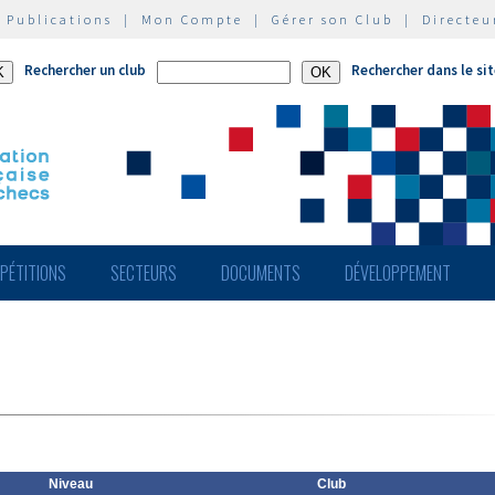
|
Publications
|
Mon Compte
|
Gérer son Club
|
Directeu
Rechercher un club
Rechercher dans le si
PÉTITIONS
SECTEURS
DOCUMENTS
DÉVELOPPEMENT
Niveau
Club