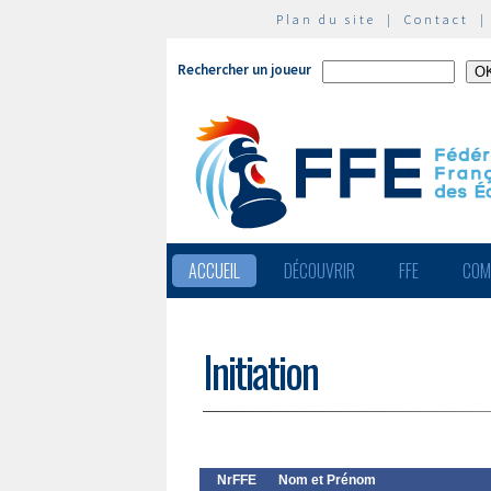
Plan du site
|
Contact
Rechercher un joueur
ACCUEIL
DÉCOUVRIR
FFE
COM
Initiation
NrFFE
Nom et Prénom