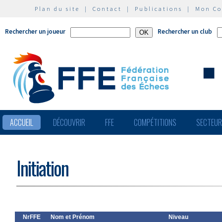
Plan du site
|
Contact
|
Publications
|
Mon C
Rechercher un joueur
Rechercher un club
ACCUEIL
DÉCOUVRIR
FFE
COMPÉTITIONS
SECTEU
Initiation
NrFFE
Nom et Prénom
Niveau