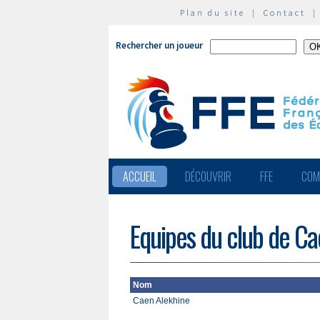
Plan du site
|
Contact
Rechercher un joueur
ACCUEIL
DÉCOUVRIR
FFE
COM
Equipes du club de Ca
Nom
Caen Alekhine