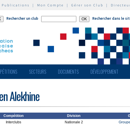
|
Publications
|
Mon Compte
|
Gérer son Club
|
Directeu
Rechercher un club
Rechercher dans le si
PÉTITIONS
SECTEURS
DOCUMENTS
DÉVELOPPEMENT
en Alekhine
Compétition
Division
G
Interclubs
Nationale 2
Groupe