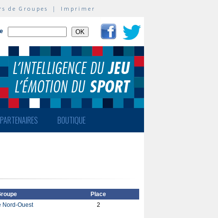
rs de Groupes
|
Imprimer
te
PARTENAIRES
BOUTIQUE
roupe
Place
 Nord-Ouest
2