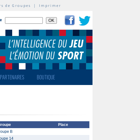
rs de Groupes
|
Imprimer
te
PARTENAIRES
BOUTIQUE
roupe
Place
roupe B
oupe 14