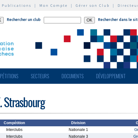
|
Publications
|
Mon Compte
|
Gérer son Club
|
Directeu
Rechercher un club
Rechercher dans le si
PÉTITIONS
SECTEURS
DOCUMENTS
DÉVELOPPEMENT
. Strasbourg
Compétition
Division
G
Interclubs
Nationale 1
G
Interclubs
Nationale 3
Gr