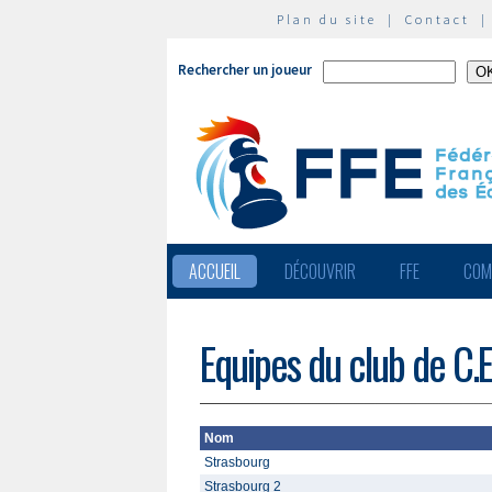
Plan du site
|
Contact
Rechercher un joueur
ACCUEIL
DÉCOUVRIR
FFE
COM
Equipes du club de C.E
Nom
Strasbourg
Strasbourg 2