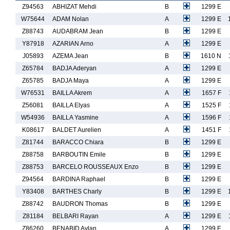
Z94563
ABHIZAT Mehdi
B
1299 E
W75644
ADAM Nolan
A
1299 E
Z88743
AUDABRAM Jean
B
1299 E
Y87918
AZARIAN Arno
A
1299 E
J05893
AZEMA Jean
B
1610 N
Z65784
BADJA Aderyan
A
1299 E
Z65785
BADJA Maya
A
1299 E
W76531
BAILLA Akrem
A
1657 F
Z56081
BAILLA Elyas
A
1525 F
W54936
BAILLA Yasmine
A
1596 F
K08617
BALDET Aurelien
A
1451 F
Z81744
BARACCO Chiara
B
1299 E
Z88758
BARBOUTIN Emile
B
1299 E
Z88753
BARCELO ROUSSEAUX Enzo
B
1299 E
Z94564
BARDINA Raphael
B
1299 E
Y83408
BARTHES Charly
B
1299 E
Z88742
BAUDRON Thomas
B
1299 E
Z81184
BELBARI Rayan
A
1299 E
Z86260
BENABID Aylan
A
1299 E