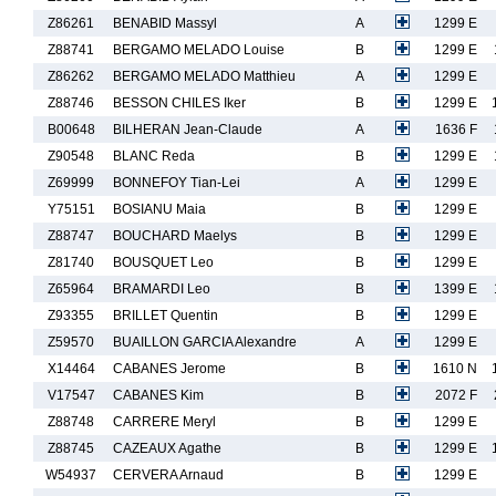
Z86261
BENABID Massyl
A
1299 E
Z88741
BERGAMO MELADO Louise
B
1299 E
Z86262
BERGAMO MELADO Matthieu
A
1299 E
Z88746
BESSON CHILES Iker
B
1299 E
B00648
BILHERAN Jean-Claude
A
1636 F
Z90548
BLANC Reda
B
1299 E
Z69999
BONNEFOY Tian-Lei
A
1299 E
Y75151
BOSIANU Maia
B
1299 E
Z88747
BOUCHARD Maelys
B
1299 E
Z81740
BOUSQUET Leo
B
1299 E
Z65964
BRAMARDI Leo
B
1399 E
Z93355
BRILLET Quentin
B
1299 E
Z59570
BUAILLON GARCIA Alexandre
A
1299 E
X14464
CABANES Jerome
B
1610 N
V17547
CABANES Kim
B
2072 F
Z88748
CARRERE Meryl
B
1299 E
Z88745
CAZEAUX Agathe
B
1299 E
W54937
CERVERA Arnaud
B
1299 E