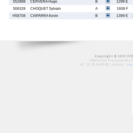
S52888
CERVERA Hugo
B
1299 E
S06328
CHOQUET Sylvain
A
1608 F
H58708
CIAPARRA Kevin
B
1399 E
Copyright © 2015 FFE
Fédération Française des 
tél :
01 39 44 65 80
| contact :
con