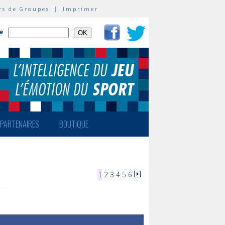
rs de Groupes
|
Imprimer
te
PARTENAIRES
BOUTIQUE
1
2
3
4
5
6