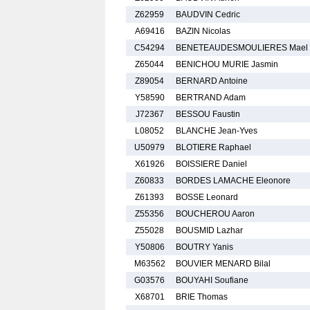
Z62959
BAUDVIN Cedric
A69416
BAZIN Nicolas
C54294
BENETEAUDESMOULIERES Mael
Z65044
BENICHOU MURIE Jasmin
Z89054
BERNARD Antoine
Y58590
BERTRAND Adam
J72367
BESSOU Faustin
L08052
BLANCHE Jean-Yves
U50979
BLOTIERE Raphael
X61926
BOISSIERE Daniel
Z60833
BORDES LAMACHE Eleonore
Z61393
BOSSE Leonard
Z55356
BOUCHEROU Aaron
Z55028
BOUSMID Lazhar
Y50806
BOUTRY Yanis
M63562
BOUVIER MENARD Bilal
G03576
BOUYAHI Soufiane
X68701
BRIE Thomas