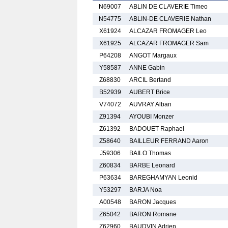
N69007
ABLIN DE CLAVERIE Timeo
N54775
ABLIN-DE CLAVERIE Nathan
X61924
ALCAZAR FROMAGER Leo
X61925
ALCAZAR FROMAGER Sam
P64208
ANGOT Margaux
Y58587
ANNE Gabin
Z68830
ARCIL Bertand
B52939
AUBERT Brice
V74072
AUVRAY Alban
Z91394
AYOUBI Monzer
Z61392
BADOUET Raphael
Z58640
BAILLEUR FERRAND Aaron
J59306
BAILO Thomas
Z60834
BARBE Leonard
P63634
BAREGHAMYAN Leonid
Y53297
BARJA Noa
A00548
BARON Jacques
Z65042
BARON Romane
Z62960
BAUDVIN Adrien