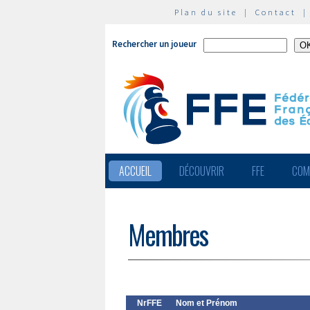
Plan du site
|
Contact
Rechercher un joueur
ACCUEIL
DÉCOUVRIR
FFE
COM
Membres
NrFFE
Nom et Prénom