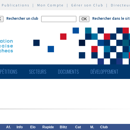
|
Publications
|
Mon Compte
|
Gérer son Club
|
Directeu
Rechercher un club
Rechercher dans le si
PÉTITIONS
SECTEURS
DOCUMENTS
DÉVELOPPEMENT
Af.
Info
Elo
Rapide
Blitz
Cat
M.
Club