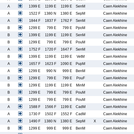
A
1399 E
1199 E
1199 E
SenM
Caen Alekhine
A
1522 F
1380 N
1380 E
SepM
Caen Alekhine
A
1844 F
1837 F
1762 F
SenM
Caen Alekhine
B
1299 E
799 E
799 E
PpoM
Caen Alekhine
B
1399 E
1199 E
1199 E
SenM
Caen Alekhine
B
1299 E
799 E
799 E
PouM
Caen Alekhine
A
1752 F
1720 F
1647 F
SenM
Caen Alekhine
B
1399 E
1199 E
1199 E
VetM
Caen Alekhine
A
1657 F
1623 F
1090 E
PupM
Caen Alekhine
A
1299 E
990 N
999 E
BenM
Caen Alekhine
B
1299 E
799 E
799 E
PouF
Caen Alekhine
B
1299 E
1199 E
1199 E
MinM
Caen Alekhine
B
1299 E
799 E
799 E
PouM
Caen Alekhine
B
1299 E
799 E
799 E
PouM
Caen Alekhine
A
1588 F
1566 F
1199 E
CadM
Caen Alekhine
A
1730 F
1502 F
1552 F
CadM
Caen Alekhine
A
1490 F
1380 N
1380 E
SepM
X
Caen Alekhine
B
1299 E
999 E
999 E
BenM
Caen Alekhine