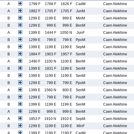
A
1799 F
1768 F
1626 F
CadM
Caen Alekhine
A
1882 F
1705 F
1705 F
JunM
Caen Alekhine
B
1299 E
1199 E
999 E
MinM
Caen Alekhine
B
1299 E
999 E
999 E
BenM
Caen Alekhine
A
1399 E
1444 F
1050 N
JunF
Caen Alekhine
B
1299 E
799 E
799 E
PpoM
Caen Alekhine
B
1399 E
1199 E
1199 E
SepM
Caen Alekhine
B
1884 F
1903 F
1957 F
SenM
Caen Alekhine
A
1490 F
1100 N
1100 E
BenM
Caen Alekhine
B
1399 E
1831 F
1199 E
SenM
Caen Alekhine
B
1399 E
1199 E
1199 E
SenM
Caen Alekhine
B
1299 E
799 E
799 E
PpoM
Caen Alekhine
A
1399 E
1560 N
800 E
SenM
Caen Alekhine
B
1299 E
799 E
799 E
PouM
Caen Alekhine
B
1399 E
1199 E
1199 E
SenM
Caen Alekhine
A
1299 E
999 E
999 E
BenM
Caen Alekhine
A
1853 F
1910 N
1910 E
SepM
Caen Alekhine
B
1299 E
1199 E
1199 E
MinF
Caen Alekhine
A
1399 E
1199 E
1199 E
CadM
Caen Alekhine