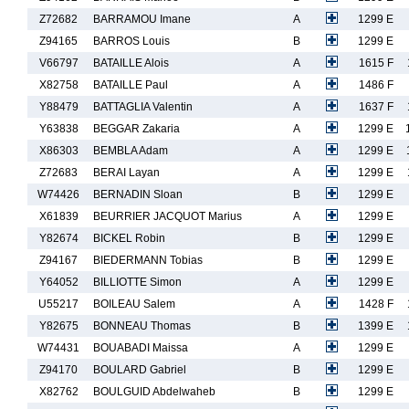
Z72682
BARRAMOU Imane
A
1299 E
Z94165
BARROS Louis
B
1299 E
V66797
BATAILLE Alois
A
1615 F
X82758
BATAILLE Paul
A
1486 F
Y88479
BATTAGLIA Valentin
A
1637 F
Y63838
BEGGAR Zakaria
A
1299 E
X86303
BEMBLA Adam
A
1299 E
Z72683
BERAI Layan
A
1299 E
W74426
BERNADIN Sloan
B
1299 E
X61839
BEURRIER JACQUOT Marius
A
1299 E
Y82674
BICKEL Robin
B
1299 E
Z94167
BIEDERMANN Tobias
B
1299 E
Y64052
BILLIOTTE Simon
A
1299 E
U55217
BOILEAU Salem
A
1428 F
Y82675
BONNEAU Thomas
B
1399 E
W74431
BOUABADI Maissa
A
1299 E
Z94170
BOULARD Gabriel
B
1299 E
X82762
BOULGUID Abdelwaheb
B
1299 E