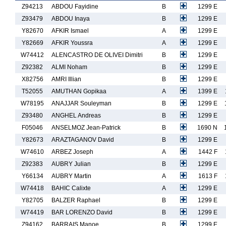
Z94213
ABDOU Fayidine
B
1299 E
Z93479
ABDOU Inaya
B
1299 E
Y82670
AFKIR Ismael
A
1299 E
Y82669
AFKIR Youssra
A
1299 E
W74412
ALENCASTRO DE OLIVEI Dimitri
B
1299 E
Z92382
ALMI Noham
B
1299 E
X82756
AMRI Illian
B
1299 E
T52055
AMUTHAN Gopikaa
A
1399 E
W78195
ANAJJAR Souleyman
B
1299 E
Z93480
ANGHEL Andreas
B
1299 E
F05046
ANSELMOZ Jean-Patrick
B
1690 N
Y82673
ARAZTAGANOV David
B
1299 E
W74610
ARBEZ Joseph
A
1442 F
Z92383
AUBRY Julian
B
1299 E
Y66134
AUBRY Martin
A
1613 F
W74418
BAHIC Calixte
A
1299 E
Y82705
BALZER Raphael
B
1299 E
W74419
BAR LORENZO David
B
1299 E
Z94162
BARRAIS Manoe
B
1299 E