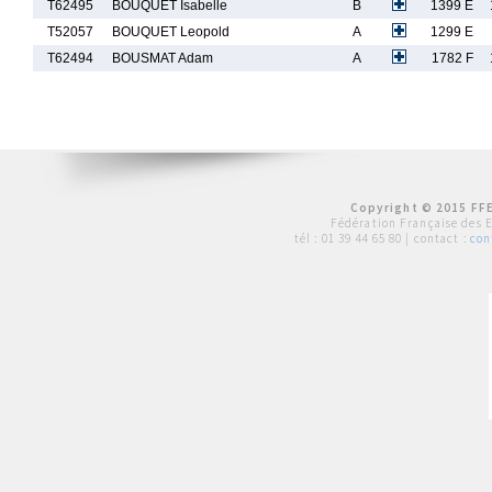
T62495
BOUQUET Isabelle
B
1399 E
T52057
BOUQUET Leopold
A
1299 E
T62494
BOUSMAT Adam
A
1782 F
Copyright © 2015 FFE
Fédération Française des 
tél :
01 39 44 65 80
| contact :
con