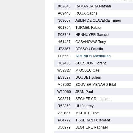
X82046
RAMANOARA Nathan
A09445
ROUX Gabriel
N69007
ABLIN DE CLAVERIE Timeo
R01754
TURMEL Fabien
P08748
HENNUYER Samuel
H61487
CASANOVAS Tony
J72367
BESSOU Faustin
E06568
JAMINION Maximilien
R02456
GUESDON Florent
W62727
MIOSSEC Gael
E59527
DOUDET Julien
M63562
BOUVIER MENARD Bilal
W60960
JEAN Paul
D03871
SECHERY Dominique
R52860
HU Jeremy
Z71637
MATHET Eliott
P04729
TISSERANT Clement
U50979
BLOTIERE Raphael