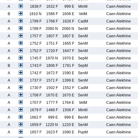
A
1838 F
1632 F
999 E
MinM
Caen Alekhine
B
1810 N
1586 F
1608 E
VetM
Caen Alekhine
A
1799 F
1768 F
1626 F
CadM
Caen Alekhine
A
1789 F
2060 N
2060 N
SenM
Caen Alekhine
A
1757 F
1807 F
1807 E
SenM
Caen Alekhine
A
1752 F
1751 F
1665 F
SenM
Caen Alekhine
A
1752 F
1720 F
1647 F
SenM
Caen Alekhine
A
1745 F
1970 N
1970 E
SepM
Caen Alekhine
B
1743 F
1806 F
1791 F
SepM
Caen Alekhine
A
1742 F
1672 F
1590 E
SenM
Caen Alekhine
A
1737 F
1571 F
1399 E
SenM
Caen Alekhine
A
1730 F
1502 F
1552 F
CadM
Caen Alekhine
A
1708 F
1670 E
1670 E
SenM
Caen Alekhine
A
1707 F
1777 F
1764 E
VetM
Caen Alekhine
A
1679 F
1488 F
1506 F
MinM
Caen Alekhine
A
1662 F
999 E
999 E
BenM
Caen Alekhine
A
1659 F
1220 N
1220 E
SenM
Caen Alekhine
A
1657 F
1623 F
1090 E
PupM
Caen Alekhine