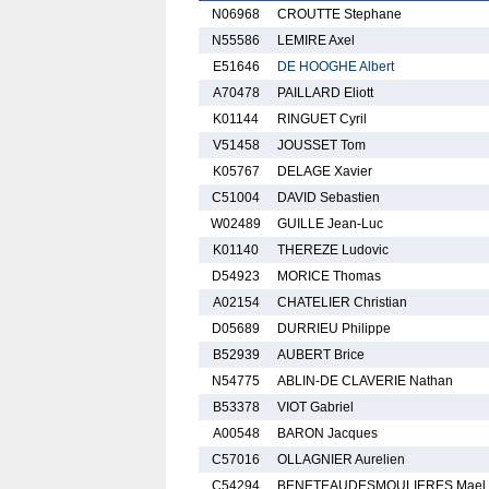
N06968
CROUTTE Stephane
N55586
LEMIRE Axel
E51646
DE HOOGHE Albert
A70478
PAILLARD Eliott
K01144
RINGUET Cyril
V51458
JOUSSET Tom
K05767
DELAGE Xavier
C51004
DAVID Sebastien
W02489
GUILLE Jean-Luc
K01140
THEREZE Ludovic
D54923
MORICE Thomas
A02154
CHATELIER Christian
D05689
DURRIEU Philippe
B52939
AUBERT Brice
N54775
ABLIN-DE CLAVERIE Nathan
B53378
VIOT Gabriel
A00548
BARON Jacques
C57016
OLLAGNIER Aurelien
C54294
BENETEAUDESMOULIERES Mael