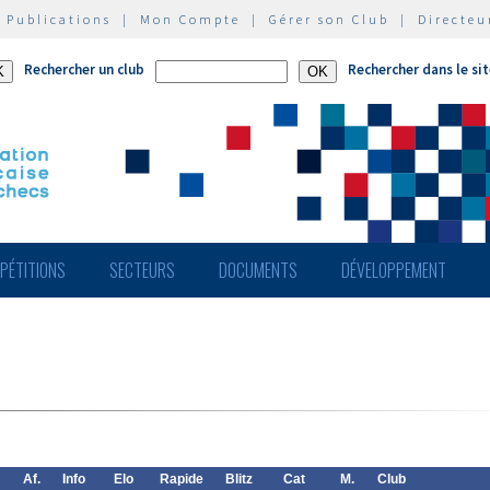
|
Publications
|
Mon Compte
|
Gérer son Club
|
Directeu
Rechercher un club
Rechercher dans le si
PÉTITIONS
SECTEURS
DOCUMENTS
DÉVELOPPEMENT
Af.
Info
Elo
Rapide
Blitz
Cat
M.
Club