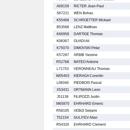
A09159
RICTER Jean-Paul
S67221
WEN Bohao
K55468
SCHROETTER Mickael
B53568
LENZ Matthias
K66958
DARTIGE Thomas
K08367
OUADI Ali
K75070
DIMOVSKI Petar
K57287
ARBIB Yassine
R52768
MATEO Antoine
L71753
VERONNEAU Thomas
W05403
KIERAGA Corentin
L08340
PIEDBOIS Pascal
X53431
ORTMANN Leon
J51138
FILIPOZZI Justin
M65870
EHRHARD Emeric
R58105
VEBIJI Seljami
T52154
GULIYEV Altan
R54320
EHRHARD Clement