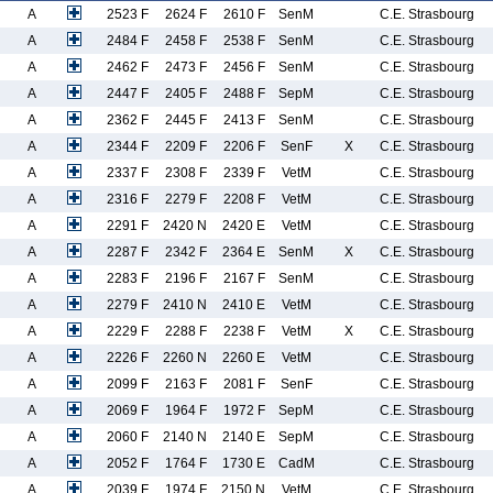
A
2523 F
2624 F
2610 F
SenM
C.E. Strasbourg
A
2484 F
2458 F
2538 F
SenM
C.E. Strasbourg
A
2462 F
2473 F
2456 F
SenM
C.E. Strasbourg
A
2447 F
2405 F
2488 F
SepM
C.E. Strasbourg
A
2362 F
2445 F
2413 F
SenM
C.E. Strasbourg
A
2344 F
2209 F
2206 F
SenF
X
C.E. Strasbourg
A
2337 F
2308 F
2339 F
VetM
C.E. Strasbourg
A
2316 F
2279 F
2208 F
VetM
C.E. Strasbourg
A
2291 F
2420 N
2420 E
VetM
C.E. Strasbourg
A
2287 F
2342 F
2364 E
SenM
X
C.E. Strasbourg
A
2283 F
2196 F
2167 F
SenM
C.E. Strasbourg
A
2279 F
2410 N
2410 E
VetM
C.E. Strasbourg
A
2229 F
2288 F
2238 F
VetM
X
C.E. Strasbourg
A
2226 F
2260 N
2260 E
VetM
C.E. Strasbourg
A
2099 F
2163 F
2081 F
SenF
C.E. Strasbourg
A
2069 F
1964 F
1972 F
SepM
C.E. Strasbourg
A
2060 F
2140 N
2140 E
SepM
C.E. Strasbourg
A
2052 F
1764 F
1730 E
CadM
C.E. Strasbourg
A
2039 F
1974 F
2150 N
VetM
C.E. Strasbourg