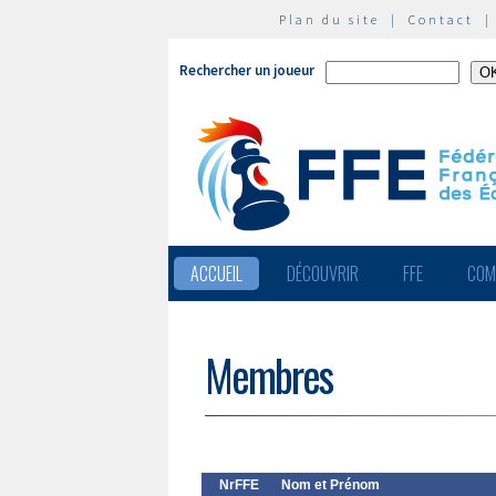
Plan du site
|
Contact
Rechercher un joueur
ACCUEIL
DÉCOUVRIR
FFE
COM
Membres
NrFFE
Nom et Prénom