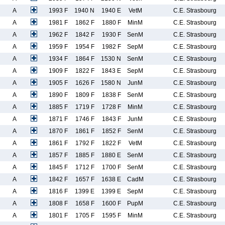
A
1993 F
1940 N
1940 E
VetM
C.E. Strasbourg
A
1981 F
1862 F
1880 F
MinM
C.E. Strasbourg
A
1962 F
1842 F
1930 F
SenM
C.E. Strasbourg
A
1959 F
1954 F
1982 F
SepM
C.E. Strasbourg
A
1934 F
1864 F
1530 N
SenM
C.E. Strasbourg
A
1909 F
1822 F
1843 E
SepM
C.E. Strasbourg
A
1905 F
1626 F
1580 N
JunM
C.E. Strasbourg
A
1890 F
1809 F
1838 F
SenM
C.E. Strasbourg
A
1885 F
1719 F
1728 F
MinM
C.E. Strasbourg
A
1871 F
1746 F
1843 F
JunM
C.E. Strasbourg
A
1870 F
1861 F
1852 F
SenM
C.E. Strasbourg
A
1861 F
1792 F
1822 F
VetM
C.E. Strasbourg
A
1857 F
1885 F
1880 E
SenM
C.E. Strasbourg
A
1845 F
1712 F
1700 F
SenM
C.E. Strasbourg
A
1842 F
1657 F
1638 E
CadM
C.E. Strasbourg
A
1816 F
1399 E
1399 E
SepM
C.E. Strasbourg
A
1808 F
1658 F
1600 F
PupM
C.E. Strasbourg
A
1801 F
1705 F
1595 F
MinM
C.E. Strasbourg