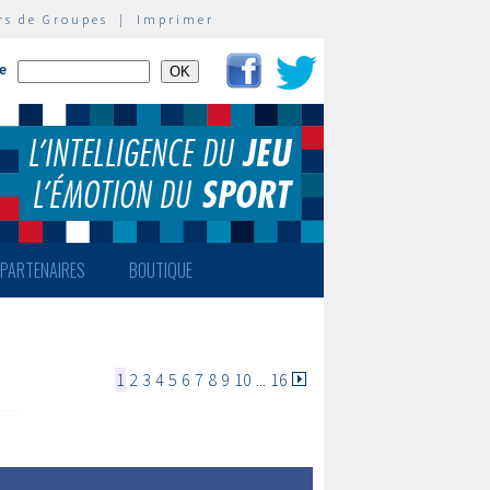
rs de Groupes
|
Imprimer
te
PARTENAIRES
BOUTIQUE
1
2
3
4
5
6
7
8
9
10
...
16