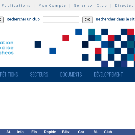
|
Publications
|
Mon Compte
|
Gérer son Club
|
Directeu
Rechercher un club
Rechercher dans le si
PÉTITIONS
SECTEURS
DOCUMENTS
DÉVELOPPEMENT
Af.
Info
Elo
Rapide
Blitz
Cat
M.
Club