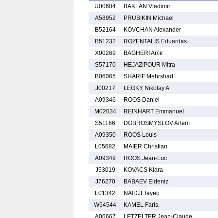
U00684
BAKLAN Vladimir
A58952
PRUSIKIN Michael
B52164
KOVCHAN Alexander
B51232
ROZENTALIS Eduardas
X00269
BAGHERI Amir
S57170
HEJAZIPOUR Mitra
B06065
SHARIF Mehrshad
J00217
LEGKY Nikolay A
A09346
ROOS Daniel
M02034
REINHART Emmanuel
S51166
DOBROSMYSLOV Artem
A09350
ROOS Louis
L05682
MAIER Christian
A09349
ROOS Jean-Luc
J53019
KOVACS Klara
J76270
BABAEV Eldeniz
L01342
NAIDJI Tayeb
W54544
KAMEL Faris.
A06667
LETZELTER Jean-Claude