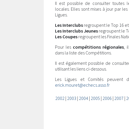
Il est possible de consulter toutes 
locales. Elles sont mises à jour par l
Ligues.
Les Interclubs
regroupent le Top 16 et l
Les Interclubs Jeunes
regroupent le Top
Les Coupes
regroupent les Finales Nati
Pour les
compétitions régionales
, 
dans la liste des Compétitions.
Il est également possible de consulte
utilisant les liens ci-dessous.
Les Ligues et Comités peuvent 
erick.mouret@echecs.asso.fr
2002
|
2003
|
2004
|
2005
|
2006
|
2007
|
2