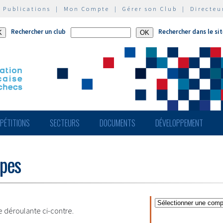
|
Publications
|
Mon Compte
|
Gérer son Club
|
Directeu
Rechercher un club
Rechercher dans le si
PÉTITIONS
SECTEURS
DOCUMENTS
DÉVELOPPEMENT
ipes
te déroulante ci-contre.