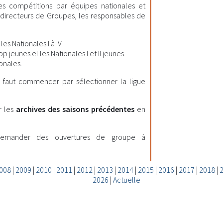
les compétitions par équipes nationales et
es directeurs de Groupes, les responsables de
es Nationales I à IV.
 jeunes el les Nationales I et II jeunes.
onales.
il faut commencer par sélectionner la ligue
r les
archives des saisons précédentes
en
demander des ouvertures de groupe à
008
|
2009
|
2010
|
2011
|
2012
|
2013
|
2014
|
2015
|
2016
|
2017
|
2018
|
2026
|
Actuelle