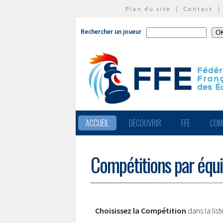
Plan du site
|
Contact
Rechercher un joueur
ACCUEIL
DÉCOUVRIR
FFE
COM
Compétitions par équ
Choisissez la Compétition
dans la lis