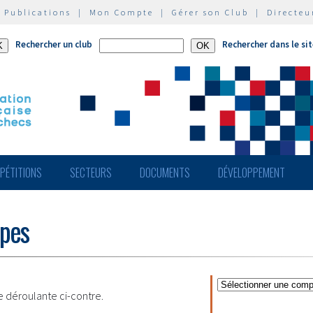
|
Publications
|
Mon Compte
|
Gérer son Club
|
Directeu
Rechercher un club
Rechercher dans le si
PÉTITIONS
SECTEURS
DOCUMENTS
DÉVELOPPEMENT
ipes
te déroulante ci-contre.