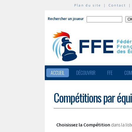
Plan du site
|
Contact
Rechercher un joueur
ACCUEIL
DÉCOUVRIR
FFE
COM
Compétitions par équ
Choisissez la Compétition
dans la lis