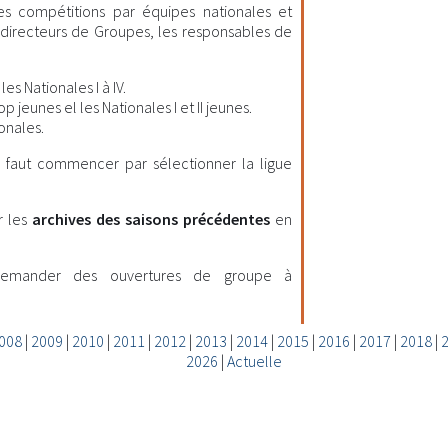
les compétitions par équipes nationales et
es directeurs de Groupes, les responsables de
es Nationales I à IV.
 jeunes el les Nationales I et II jeunes.
onales.
il faut commencer par sélectionner la ligue
r les
archives des saisons précédentes
en
demander des ouvertures de groupe à
008
|
2009
|
2010
|
2011
|
2012
|
2013
|
2014
|
2015
|
2016
|
2017
|
2018
|
2026
|
Actuelle