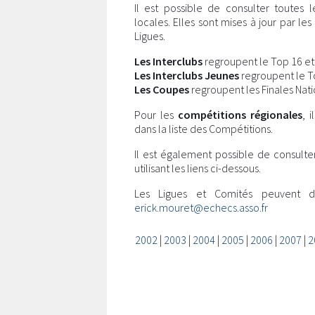
Il est possible de consulter toutes 
locales. Elles sont mises à jour par l
Ligues.
Les Interclubs
regroupent le Top 16 et l
Les Interclubs Jeunes
regroupent le Top
Les Coupes
regroupent les Finales Nati
Pour les
compétitions régionales
, 
dans la liste des Compétitions.
Il est également possible de consulte
utilisant les liens ci-dessous.
Les Ligues et Comités peuvent 
erick.mouret@echecs.asso.fr
2002
|
2003
|
2004
|
2005
|
2006
|
2007
|
2