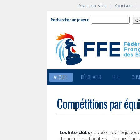
Plan du site
|
Contact
Rechercher un joueur
ACCUEIL
DÉCOUVRIR
FFE
COM
Compétitions par équ
Les Interclubs
opposent des équipes d
Jusqu'à la nationale 2 chaque équi