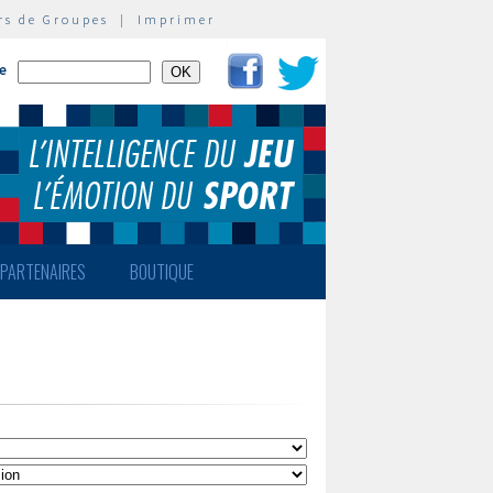
rs de Groupes
|
Imprimer
te
PARTENAIRES
BOUTIQUE