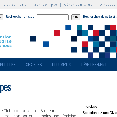
|
Publications
|
Mon Compte
|
Gérer son Club
|
Directeu
Rechercher un club
Rechercher dans le si
PÉTITIONS
SECTEURS
DOCUMENTS
DÉVELOPPEMENT
ipes
e Clubs composées de 8 joueurs.
pe doit comporter au moins une féminine