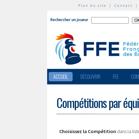
Plan du site
|
Contact
Rechercher un joueur
ACCUEIL
DÉCOUVRIR
FFE
COM
Compétitions par équ
Choisissez la Compétition
dans la lis