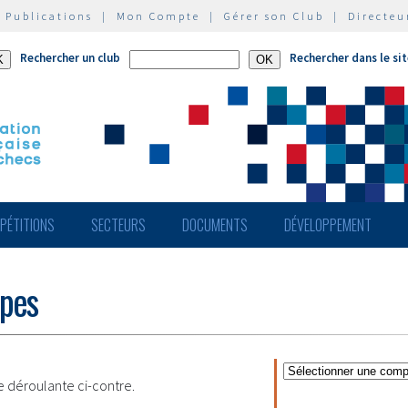
|
Publications
|
Mon Compte
|
Gérer son Club
|
Directeu
Rechercher un club
Rechercher dans le si
PÉTITIONS
SECTEURS
DOCUMENTS
DÉVELOPPEMENT
ipes
te déroulante ci-contre.