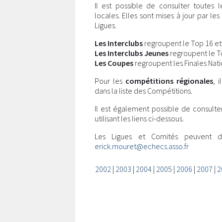
Il est possible de consulter toutes 
locales. Elles sont mises à jour par l
Ligues.
Les Interclubs
regroupent le Top 16 et l
Les Interclubs Jeunes
regroupent le Top
Les Coupes
regroupent les Finales Nati
Pour les
compétitions régionales
, 
dans la liste des Compétitions.
Il est également possible de consulte
utilisant les liens ci-dessous.
Les Ligues et Comités peuvent 
erick.mouret@echecs.asso.fr
2002
|
2003
|
2004
|
2005
|
2006
|
2007
|
2