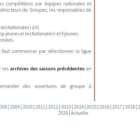
les compétitions par équipes nationales et
es directeurs de Groupes, les responsables de
es Nationales I à IV.
 jeunes el les Nationales I et II jeunes.
onales.
il faut commencer par sélectionner la ligue
r les
archives des saisons précédentes
en
demander des ouvertures de groupe à
008
|
2009
|
2010
|
2011
|
2012
|
2013
|
2014
|
2015
|
2016
|
2017
|
2018
|
2026
|
Actuelle