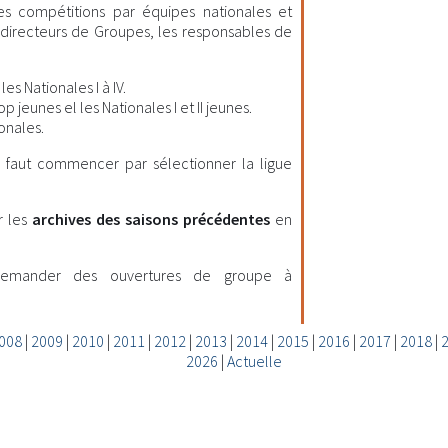
les compétitions par équipes nationales et
es directeurs de Groupes, les responsables de
es Nationales I à IV.
 jeunes el les Nationales I et II jeunes.
onales.
il faut commencer par sélectionner la ligue
r les
archives des saisons précédentes
en
demander des ouvertures de groupe à
008
|
2009
|
2010
|
2011
|
2012
|
2013
|
2014
|
2015
|
2016
|
2017
|
2018
|
2026
|
Actuelle