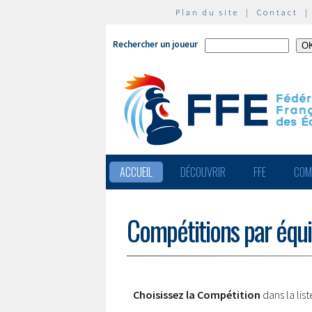
Plan du site
|
Contact
Rechercher un joueur
ACCUEIL
DÉCOUVRIR
FFE
COM
Compétitions par équ
Choisissez la Compétition
dans la lis