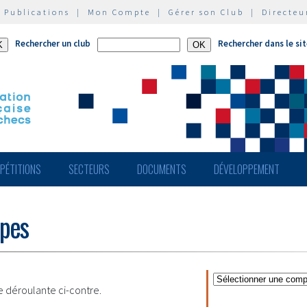
|
Publications
|
Mon Compte
|
Gérer son Club
|
Directeu
Rechercher un club
Rechercher dans le si
PÉTITIONS
SECTEURS
DOCUMENTS
DÉVELOPPEMENT
ipes
te déroulante ci-contre.