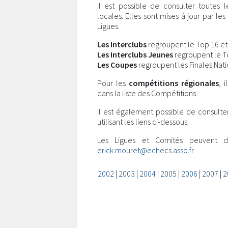
Il est possible de consulter toutes 
locales. Elles sont mises à jour par l
Ligues.
Les Interclubs
regroupent le Top 16 et l
Les Interclubs Jeunes
regroupent le Top
Les Coupes
regroupent les Finales Nati
Pour les
compétitions régionales
, 
dans la liste des Compétitions.
Il est également possible de consulte
utilisant les liens ci-dessous.
Les Ligues et Comités peuvent 
erick.mouret@echecs.asso.fr
2002
|
2003
|
2004
|
2005
|
2006
|
2007
|
2