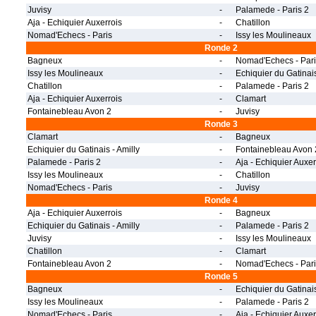
Juvisy
-
Palamede - Paris 2
Aja - Echiquier Auxerrois
-
Chatillon
Nomad'Echecs - Paris
-
Issy les Moulineaux
Ronde 2
Bagneux
-
Nomad'Echecs - Pari
Issy les Moulineaux
-
Echiquier du Gatinais
Chatillon
-
Palamede - Paris 2
Aja - Echiquier Auxerrois
-
Clamart
Fontainebleau Avon 2
-
Juvisy
Ronde 3
Clamart
-
Bagneux
Echiquier du Gatinais - Amilly
-
Fontainebleau Avon 
Palamede - Paris 2
-
Aja - Echiquier Auxer
Issy les Moulineaux
-
Chatillon
Nomad'Echecs - Paris
-
Juvisy
Ronde 4
Aja - Echiquier Auxerrois
-
Bagneux
Echiquier du Gatinais - Amilly
-
Palamede - Paris 2
Juvisy
-
Issy les Moulineaux
Chatillon
-
Clamart
Fontainebleau Avon 2
-
Nomad'Echecs - Pari
Ronde 5
Bagneux
-
Echiquier du Gatinais
Issy les Moulineaux
-
Palamede - Paris 2
Nomad'Echecs - Paris
-
Aja - Echiquier Auxer