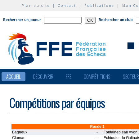
Plan du site
|
Contact
|
Publications
|
Mon C
Rechercher un joueur
Rechercher un club
ACCUEIL
DÉCOUVRIR
FFE
COMPÉTITIONS
SECTEU
Compétitions par équipes
Ronde 1
Bagneux
-
Fontainebleau Avon 
Clamart
-
Echiquier du Gatinais