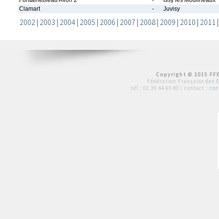
Fontainebleau Avon 2
-
Issy les Moulineaux
Clamart
-
Juvisy
2002
|
2003
|
2004
|
2005
|
2006
|
2007
|
2008
|
2009
|
2010
|
2011
Copyright © 2015 FFE
Fédération Française des 
tél :
01 39 44 65 80
| contact :
con