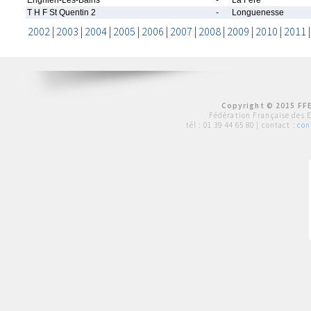
Enghien-Les-Bains
-
La Fere
T H F St Quentin 2
-
Longuenesse
2002
|
2003
|
2004
|
2005
|
2006
|
2007
|
2008
|
2009
|
2010
|
2011
Copyright © 2015 FFE
Fédération Française des 
tél :
01 39 44 65 80
| contact :
con