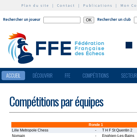
Plan du site
|
Contact
|
Publications
|
Mon C
Rechercher un joueur
Rechercher un club
ACCUEIL
DÉCOUVRIR
FFE
COMPÉTITIONS
SECTEU
Compétitions par équipes
Ronde 1
Lille Metropole Chess
-
T H F St Quentin 2
Nomain
-
Enghien-Les-Bains