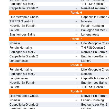
Boulogne sur Mer 2
-
T H F St Quentin 2
Cappelle la Grande 2
-
Neuville-En-Ferrain
Ronde 6
Lille Metropole Chess
-
Cappelle la Grande 
T H F St Quentin 2
-
Nomain
Neuville-En-Ferrain
-
Fenain-Hornaing
La Fere
-
Boulogne sur Mer 2
Enghien-Les-Bains
-
Longuenesse
Ronde 7
Nomain
-
Lille Metropole Ches
Fenain-Hornaing
-
T H F St Quentin 2
Boulogne sur Mer 2
-
Neuville-En-Ferrain
Cappelle la Grande 2
-
Enghien-Les-Bains
Longuenesse
-
La Fere
Ronde 8
Fenain-Hornaing
-
Lille Metropole Ches
Boulogne sur Mer 2
-
Nomain
Longuenesse
-
Cappelle la Grande 
Neuville-En-Ferrain
-
Enghien-Les-Bains
La Fere
-
T H F St Quentin 2
Ronde 9
Lille Metropole Chess
-
Neuville-En-Ferrain
Nomain
-
Fenain-Hornaing
Cappelle la Grande 2
-
Boulogne sur Mer 2