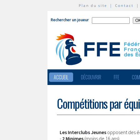
Plan du site
|
Contact
Rechercher un joueur
ACCUEIL
DÉCOUVRIR
FFE
COM
Compétitions par équ
Les Interclubs Jeunes
opposent des é
-
2 Minimes
(moins de 16 ans)