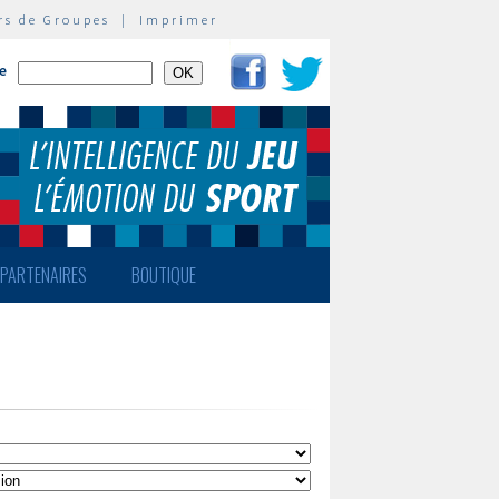
rs de Groupes
|
Imprimer
te
PARTENAIRES
BOUTIQUE