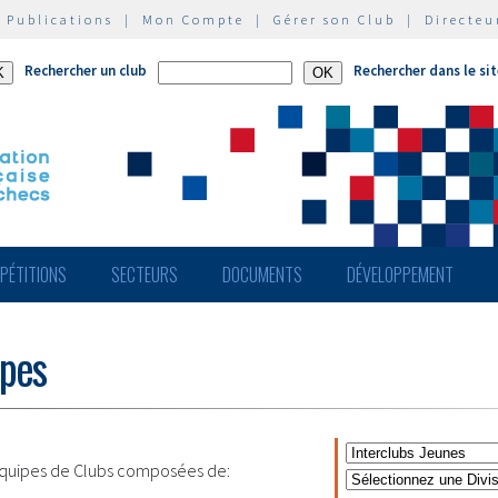
|
Publications
|
Mon Compte
|
Gérer son Club
|
Directeu
Rechercher un club
Rechercher dans le si
PÉTITIONS
SECTEURS
DOCUMENTS
DÉVELOPPEMENT
ipes
quipes de Clubs composées de: