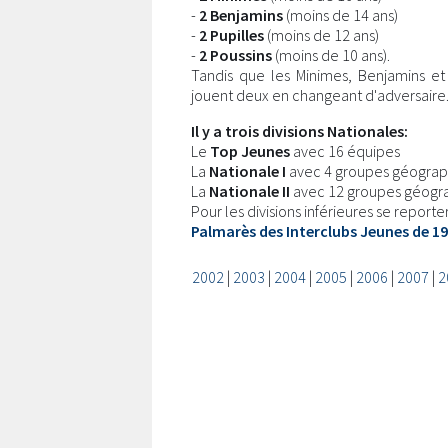
-
2 Benjamins
(moins de 14 ans)
-
2 Pupilles
(moins de 12 ans)
-
2 Poussins
(moins de 10 ans).
Tandis que les Minimes, Benjamins et 
jouent deux en changeant d'adversaire
Il y a trois divisions Nationales:
Le
Top Jeunes
avec 16 équipes
La
Nationale I
avec 4 groupes géograp
La
Nationale II
avec 12 groupes géogra
Pour les divisions inférieures se report
Palmarès des Interclubs Jeunes de 19
2002
|
2003
|
2004
|
2005
|
2006
|
2007
|
2