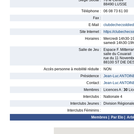
Siège Social :
76 le Centre
88490 LUSSE
Téléphone :
06 08 73 61 00
Fax :
E-Mail :
clubdechecsstdie
Site Internet :
https://clubechecs
Horaires :
Mercredi 14h30-1
samedi 14h30-19
Salle de Jeu :
Espace F. Mitterra
salle du Couarail
rue du 11 Novemb
88100 ST DIE D
Accès personne à mobilité réduite :
NON
Présidence :
Jean-Luc ANTOIN
Contact :
Jean-Luc ANTOIN
Membres :
Licences A :
30
Lic
Interclubs :
Nationale 4
Interclubs Jeunes :
Division Régional
Interclubs Féminins :
Membres
|
Par Elo
|
Arbi