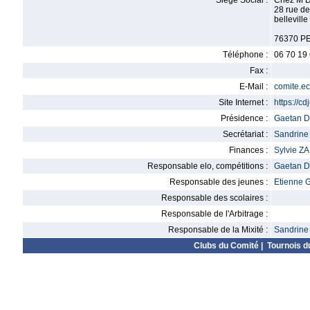
Siège Social :
Chez M D
28 rue de
belleville
76370 P
Téléphone :
06 70 19
Fax :
E-Mail :
comite.e
Site Internet :
https://c
Présidence :
Gaetan
Secrétariat :
Sandri
Finances :
Sylvie Z
Responsable elo, compétitions :
Gaetan
Responsable des jeunes :
Etienne
Responsable des scolaires :
Responsable de l'Arbitrage :
Responsable de la Mixité :
Sandri
Clubs du Comité
|
Tournois d