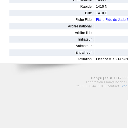
Classement :
1499 E
Rapide :
1410 N
Blitz :
1410 E
Fiche Fide :
Fiche Fide de Jade 
Arbitre national :
Arbitre fide :
Initiateur :
Animateur :
Entraîneur :
Affiliation :
Licence A le 21/09/
Copyright © 2015 FFE
Fédération Française des 
tél :
01 39 44 65 80
| contact :
con