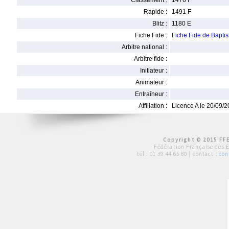
Classement :
1476 F
Rapide :
1491 F
Blitz :
1180 E
Fiche Fide :
Fiche Fide de Bapti
Arbitre national :
Arbitre fide :
Initiateur :
Animateur :
Entraîneur :
Affiliation :
Licence A le 20/09/
Copyright © 2015 FFE
Fédération Française des 
tél :
01 39 44 65 80
| contact :
con