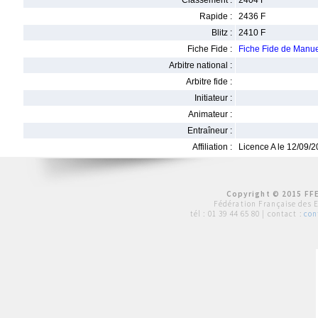
Classement :
2404 F
Rapide :
2436 F
Blitz :
2410 F
Fiche Fide :
Fiche Fide de Manu
Arbitre national :
Arbitre fide :
Initiateur :
Animateur :
Entraîneur :
Affiliation :
Licence A le 12/09/
Copyright © 2015 FFE
Fédération Française des 
tél :
01 39 44 65 80
| contact :
con