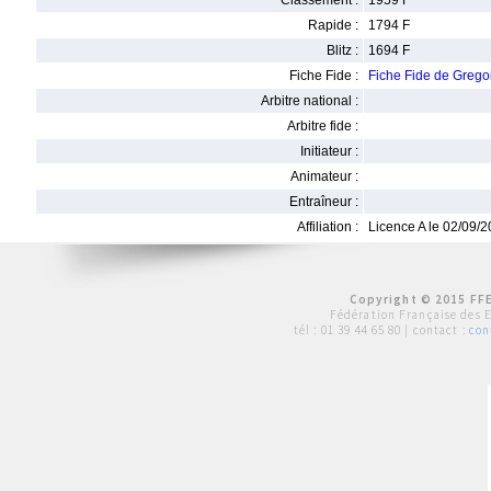
Classement :
1959 F
Rapide :
1794 F
Blitz :
1694 F
Fiche Fide :
Fiche Fide de Gre
Arbitre national :
Arbitre fide :
Initiateur :
Animateur :
Entraîneur :
Affiliation :
Licence A le 02/09/
Copyright © 2015 FFE
Fédération Française des 
tél :
01 39 44 65 80
| contact :
con