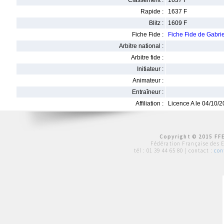
Classement :
1637 F
Rapide :
1637 F
Blitz :
1609 F
Fiche Fide :
Fiche Fide de Gab
Arbitre national :
Arbitre fide :
Initiateur :
Animateur :
Entraîneur :
Affiliation :
Licence A le 04/10/
Copyright © 2015 FFE
Fédération Française des 
tél :
01 39 44 65 80
| contact :
con