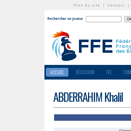
Plan du site
|
Contact
Rechercher un joueur
ACCUEIL
DÉCOUVRIR
FFE
COM
ABDERRAHIM Khalil