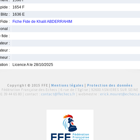
ment :
1596 F
pide :
1654 F
Blitz :
1636 E
Fide :
Fiche Fide de Khalil ABDERRAHIM
ional :
 fide :
iateur :
teur :
neur :
iation :
Licence A le 28/10/2025
Copyright © 2015 FFE |
Mentions légales
|
Protection des données
Fédération Française des Echecs |
6 rue de l'Eglise | 92600 ASNIERES SUR SEINE
01 39 44 65 80
| contact :
contact@ffechecs.fr
| webmestre :
erick.mouret@echecs.as