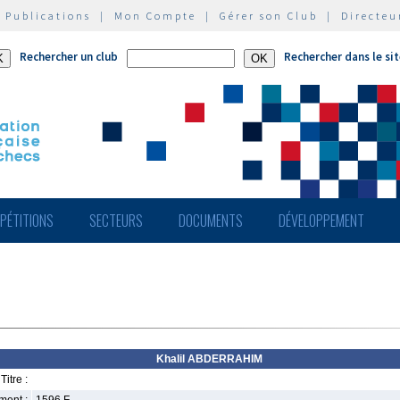
|
Publications
|
Mon Compte
|
Gérer son Club
|
Directeu
Rechercher un club
Rechercher dans le si
PÉTITIONS
SECTEURS
DOCUMENTS
DÉVELOPPEMENT
Khalil ABDERRAHIM
Titre :