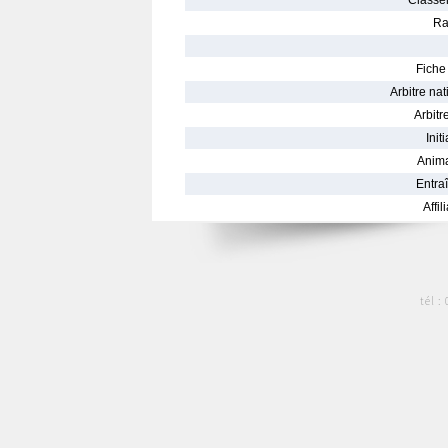
Classe
Ra
Fiche 
Arbitre nat
Arbitre
Init
Anima
Entraî
Affil
tél :