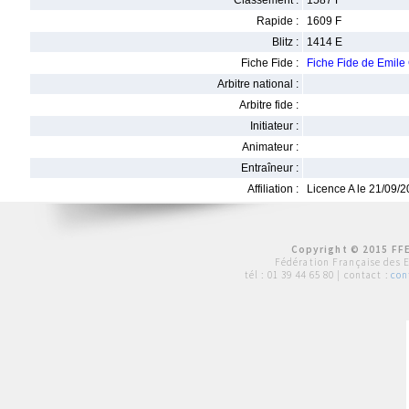
Classement :
1587 F
Rapide :
1609 F
Blitz :
1414 E
Fiche Fide :
Fiche Fide de Emil
Arbitre national :
Arbitre fide :
Initiateur :
Animateur :
Entraîneur :
Affiliation :
Licence A le 21/09/
Copyright © 2015 FFE
Fédération Française des 
tél :
01 39 44 65 80
| contact :
con