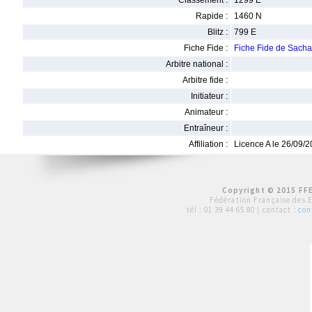
Classement :
1299 E
Rapide :
1460 N
Blitz :
799 E
Fiche Fide :
Fiche Fide de Sac
Arbitre national :
Arbitre fide :
Initiateur :
Animateur :
Entraîneur :
Affiliation :
Licence A le 26/09/
Copyright © 2015 FFE
Fédération Française des 
tél :
01 39 44 65 80
| contact :
con